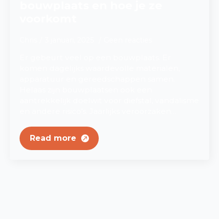
bouwplaats en hoe je ze
voorkomt
Chris
3 januari, 2025
Geen reacties
Er gebeurt veel op een bouwplaats. Er
komen dagelijks waardevolle materialen,
apparatuur en gereedschappen samen.
Helaas zijn bouwplaatsen ook een
aantrekkelijk doelwit voor diefstal, vandalisme
en andere risico’s. Jaarlijks veroorzaken…
Read more