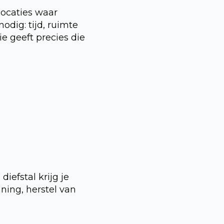
locaties waar
odig: tijd, ruimte
e geeft precies die
iefstal krijg je
ning, herstel van