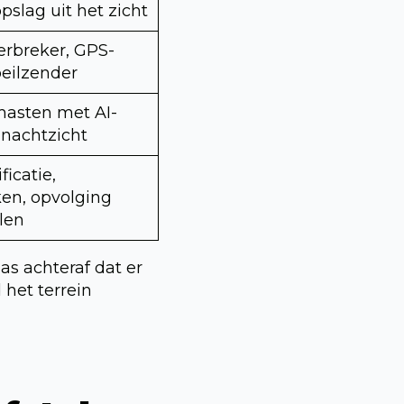
opslag uit het zicht
erbreker, GPS-
peilzender
asten met AI-
 nachtzicht
ficatie,
en, opvolging
len
pas achteraf dat er
 het terrein