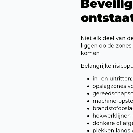
Beveilig
ontstaa
Niet elk deel van 
liggen op de zones
komen.
Belangrijke risicopu
in- en uitritten;
opslagzones vo
gereedschapsc
machine-opstel
brandstofopsla
hekwerklijnen 
donkere of afg
plekken langs