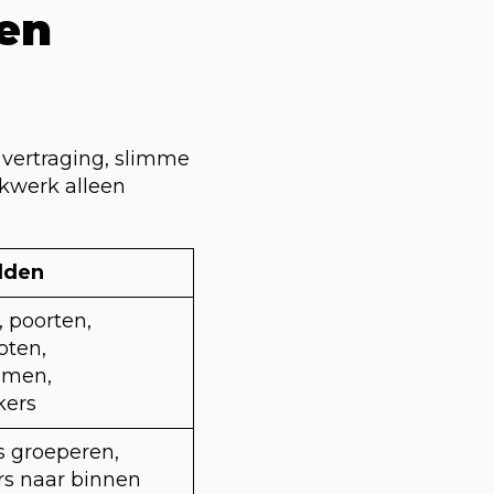
gen
 vertraging, slimme
ekwerk alleen
lden
 poorten,
oten,
mmen,
kers
 groeperen,
rs naar binnen