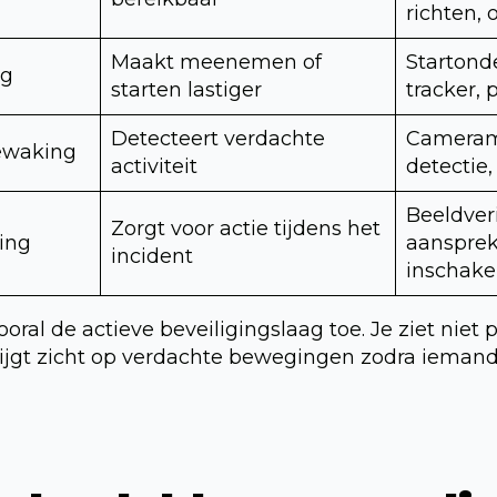
richten, 
Maakt meenemen of
Startond
ng
starten lastiger
tracker, 
Detecteert verdachte
Cameram
ewaking
activiteit
detectie,
Beeldveri
Zorgt voor actie tijdens het
ing
aansprek
incident
inschake
ooral de actieve beveiligingslaag toe. Je ziet niet 
rijgt zicht op verdachte bewegingen zodra iemand