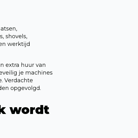
aatsen,
, shovels,
en werktijd
 en extra huur van
veilig je machines
ie. Verdachte
den opgevolgd.
k wordt