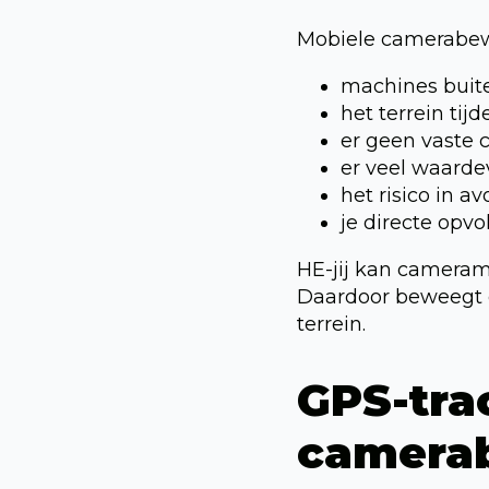
Mobiele camerabewa
machines buiten
het terrein tijd
er geen vaste c
er veel waardev
het risico in 
je directe opvol
HE-jij kan camerama
Daardoor beweegt d
terrein.
GPS-tra
camerab