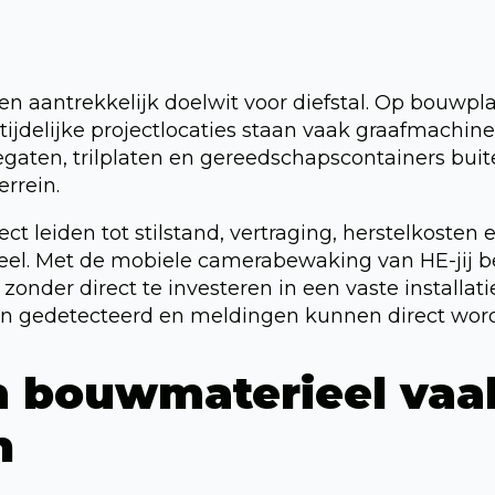
n aantrekkelijk doelwit voor diefstal. Op bouwpl
tijdelijke projectlocaties staan vaak graafmachines
gaten, trilplaten en gereedschapscontainers buit
rrein.
ect leiden tot stilstand, vertraging, herstelkosten
el. Met de mobiele camerabewaking van HE-jij be
 zonder direct te investeren in een vaste installat
 gedetecteerd en meldingen kunnen direct wor
 bouwmaterieel vaa
n