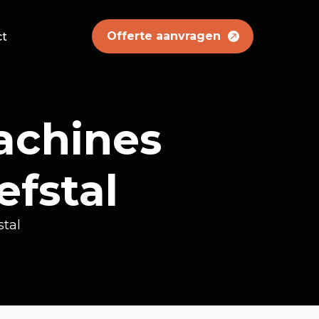
Offerte aanvragen
ct
achines
efstal