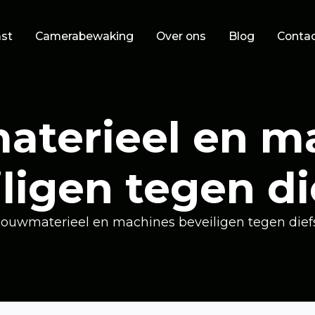
st
Camerabewaking
Over ons
Blog
Conta
terieel en m
ligen tegen di