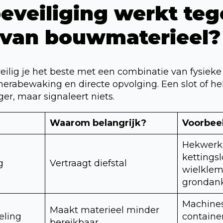
eveiliging werkt te
l van bouwmaterieel?
ilig je het beste met een combinatie van fysieke
merabewaking en directe opvolging. Een slot of h
ger, maar signaleert niets.
Waarom belangrijk?
Voorbee
Hekwerk,
kettingsl
g
Vertraagt diefstal
wielkle
grondan
Machines
Maakt materieel minder
eling
containe
bereikbaar