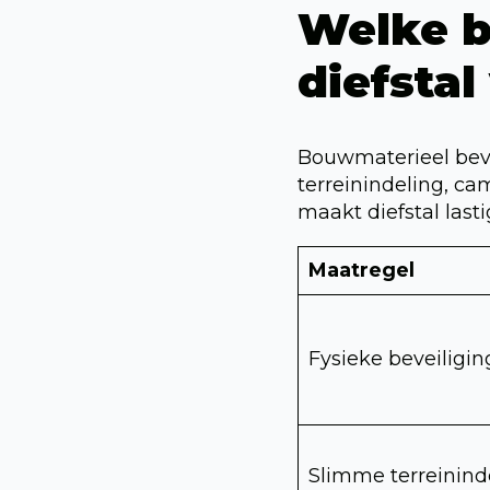
Welke b
diefsta
Bouwmaterieel beve
terreinindeling, ca
maakt diefstal lasti
Maatregel
Fysieke beveiligin
Slimme terreinind