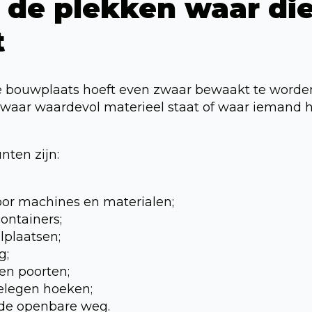
 de plekken waar die
t
de bouwplaats hoeft even zwaar bewaakt te worde
 waar waardevol materieel staat of waar iemand h
nten zijn:
or machines en materialen;
ontainers;
plaatsen;
g;
en poorten;
elegen hoeken;
 de openbare weg.